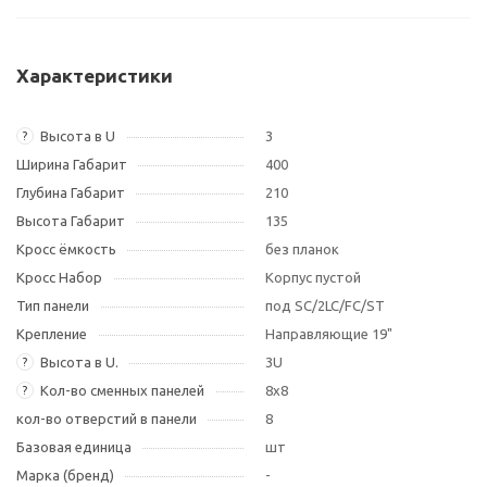
Характеристики
Высота в U
3
?
Ширина Габарит
400
Глубина Габарит
210
Высота Габарит
135
Кросс ёмкость
без планок
Кросс Набор
Корпус пустой
Тип панели
под SC/2LC/FC/ST
Крепление
Направляющие 19"
Высота в U.
3U
?
Кол-во сменных панелей
8х8
?
кол-во отверстий в панели
8
Базовая единица
шт
Марка (бренд)
-