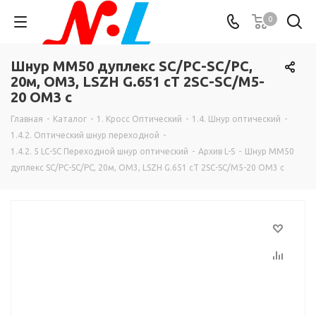
0
Шнур MM50 дуплекс SC/PC-SC/PC,
20м, OM3, LSZH G.651 cT 2SC-SC/M5-
20 ОМ3 c
Главная
-
Каталог
-
1. Кросс Оптический
-
1.4. Шнур оптический
-
1.4.2. Оптический шнур переходной
-
1.4.2. 5 LC-SC Переходной шнур оптический
-
Архив L-S
-
Шнур MM50
дуплекс SC/PC-SC/PC, 20м, OM3, LSZH G.651 cT 2SC-SC/M5-20 ОМ3 c