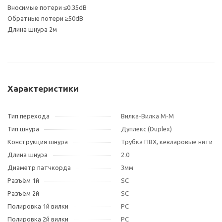
Вносимые потери ≤0.35dB
Обратные потери ≥50dB
Длина шнура 2м
Характеристики
Тип перехода
Вилка-Вилка M-M
Тип шнура
Дуплекс (Duplex)
Конструкция шнура
Трубка ПВХ, кевларовые нити
Длина шнура
2.0
Диаметр патчкорда
3мм
Разъём 1й
SC
Разъём 2й
SC
Полировка 1й вилки
PC
Полировка 2й вилки
PC