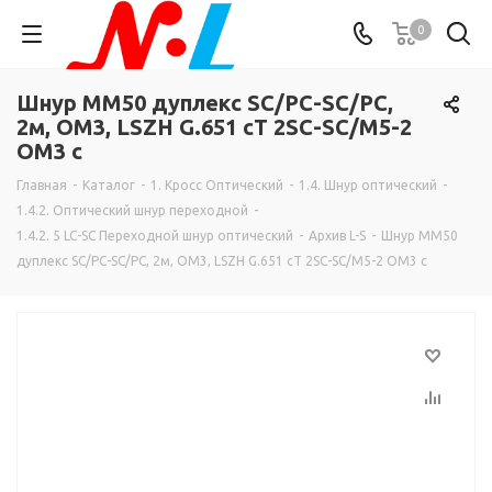
0
Шнур MM50 дуплекс SC/PC-SC/PC,
2м, OM3, LSZH G.651 cT 2SC-SC/M5-2
OM3 c
Главная
-
Каталог
-
1. Кросс Оптический
-
1.4. Шнур оптический
-
1.4.2. Оптический шнур переходной
-
1.4.2. 5 LC-SC Переходной шнур оптический
-
Архив L-S
-
Шнур MM50
дуплекс SC/PC-SC/PC, 2м, OM3, LSZH G.651 cT 2SC-SC/M5-2 OM3 c