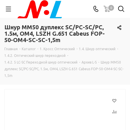
0
Шнур MM50 дуплекс SC/PC-SC/PC,
1.5м, OM4, LSZH G.651 Cabeus FOP-
50-OM4-SC-SC-1,5m
Главная
-
Каталог
-
1. Кросс Оптический
-
1.4. Шнур оптический
-
1.4.2. Оптический шнур переходной
-
1.4.2. 5 LC-SC Переходной шнур оптический
-
Архив L-S
-
Шнур MM50
дуплекс SC/PC-SC/PC, 1.5м, OM4, LSZH G.651 Cabeus FOP-50-OM4-SC-SC-
1,5m