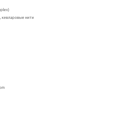
plex)
, кевларовые нити
com