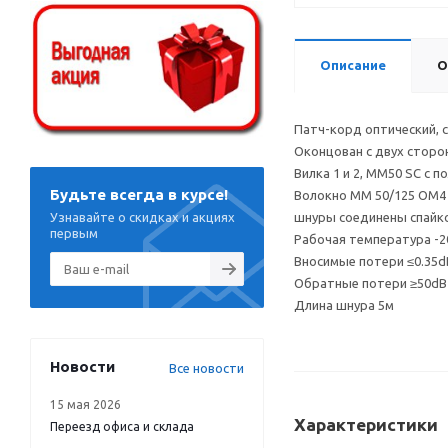
Описание
О
Патч-корд оптический, 
Оконцован с двух сторо
Вилка 1 и 2, MM50 SC с п
Будьте всегда в курсе!
Волокно MM 50/125 OM4 
Узнавайте о скидках и акциях
шнуры соединены спайк
первым
Рабочая температура -20
Вносимые потери ≤0.35d
Обратные потери ≥50dB
Длина шнура 5м
Новости
Все новости
15 мая 2026
Характеристики
Переезд офиса и склада