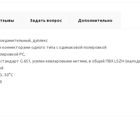
тзывы
Задать вопрос
Дополнительно
соединительный, дуплекс
н коннекторами одного типа с одинаковой полировкой
олировкой PC,
стандарт G.651, усилен кевларовыми нитями, в общей ПВХ LSZH (мало
ой
...50°С
B