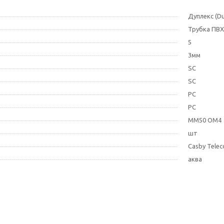
Дуплекс (Du
Трубка ПВХ
5
3мм
SC
SC
PC
PC
MM50 ОМ4
шт
Casby Tele
аква