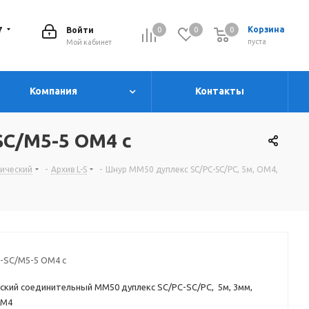
7
Корзина
Войти
0
0
0
0
пуста
Мой кабинет
Компания
Контакты
SC/M5-5 ОМ4 c
тический
-
Архив L-S
-
Шнур MM50 дуплекс SC/PC-SC/PC, 5м, OM4,
-SC/M5-5 ОМ4 c
ский соединительный MM50 дуплекс SC/PC-SC/PC, 5м, 3мм,
ОМ4