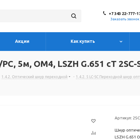
+7 343 22-777-1
Заказать звонок
Акции
Как купить
C, 5м, OM4, LSZH G.651 cT 2SC-
1.4.2. Оптический шнур переходной
-
1.4.2. 5 LC-SC Переходной шнур оп
Артикул:
2SC
Шнур оптиче
LSZH G.651 