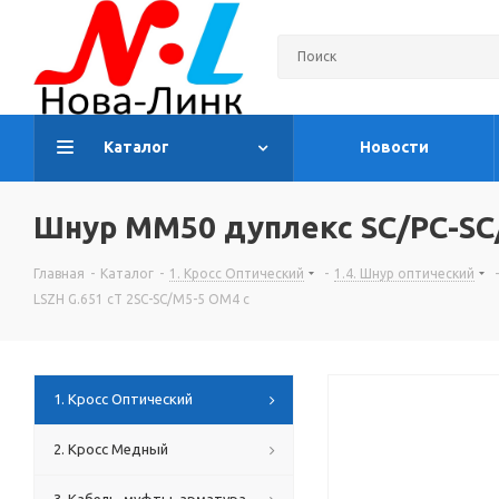
Каталог
Новости
Шнур MM50 дуплекс SC/PC-SC/P
Главная
-
Каталог
-
1. Кросс Оптический
-
1.4. Шнур оптический
-
LSZH G.651 cT 2SC-SC/M5-5 ОМ4 c
1. Кросс Оптический
2. Кросс Медный