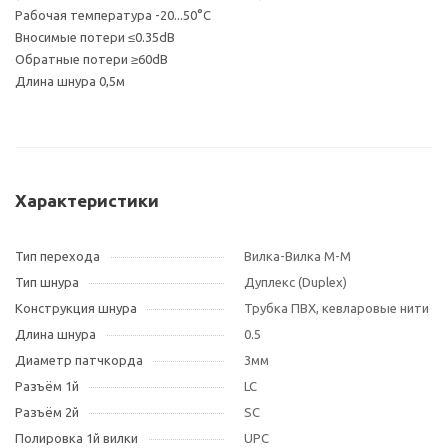
Рабочая температура -20...50°С
Вносимые потери ≤0.35dB
Обратные потери ≥60dB
Длина шнура 0,5м
Характеристики
Тип перехода
Вилка-Вилка M-M
Тип шнура
Дуплекс (Duplex)
Конструкция шнура
Трубка ПВХ, кевларовые нити
Длина шнура
0.5
Диаметр патчкорда
3мм
Разъём 1й
LC
Разъём 2й
SC
Полировка 1й вилки
UPC