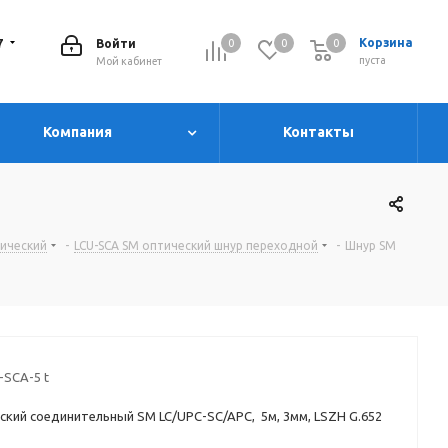
7
Корзина
Войти
0
0
0
0
пуста
Мой кабинет
Компания
Контакты
тический
-
LCU-SCA SM оптический шнур переходной
-
Шнур SM
-SCA-5 t
ский соединительный SM LC/UPC-SC/APC, 5м, 3мм, LSZH G.652