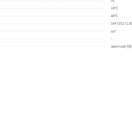
SC
UPC
APC
SM OS2 G.6
шт
-
жёлтый (YE