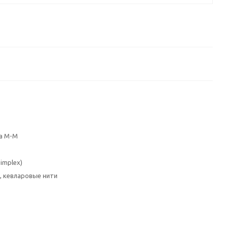
а M-M
implex)
, кевларовые нити