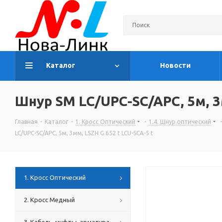
Каталог
Новости
Шнур SM LC/UPC-SC/APC, 5м, 3м
Главная
-
Каталог
-
1. Кросс Оптический
-
1.4. Шнур оптический
-
LC/UPC-SC/APC, 5м, 3мм, LSZH G.652 t LCU-SCA-5 t
1. Кросс Оптический
2. Кросс Медный