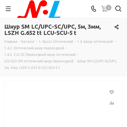
0
Шнур SM LC/UPC-SC/UPC, 5м, 3мм,
LSZH G.652 tt LCU-SCU-5 t
Главная
-
Каталог
-
1. Кросс Оптический
-
1.4. Шнур оптический
-
1.4.2. Оптический шнур переходной
-
1.4.2. 5 LC-SC Переходной шнур оптический
-
LCU-SCU SM оптический шнур переходной
-
Шнур SM LC/UPC-SC/UPC,
5м, 3мм, LSZH G.652 tt LCU-SCU-5 t