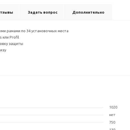
тзывы
Задать вопрос
Дополнительно
ми рамами по 34 установочных места
 или Profil
новку защиты
низу
1020
нет
750
130