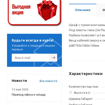
Описание
О
Шкаф с тремя монтажны
Под плинты типа LSA Plus
Глубина позволяет уста
Будьте всегда в курсе!
Ввод кабелей сверху и с
Узнавайте о скидках и акциях
ШВГ750х1000х130мм
первым
Характеристики
Новости
Все новости
Количество пар max
15 мая 2026
Высота в U
?
Переезд офиса и склада
Ширина Габарит
Глубина Габарит