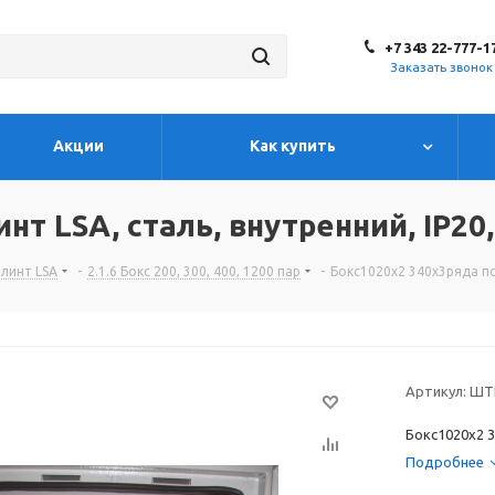
+7 343 22-777-1
Заказать звонок
Акции
Как купить
нт LSA, сталь, внутренний, IP2
плинт LSA
-
2.1.6 Бокс 200, 300, 400, 1200 пар
-
Бокс1020х2 340х3ряда под
Артикул:
ШТР
Бокс1020х2 3
Подробнее