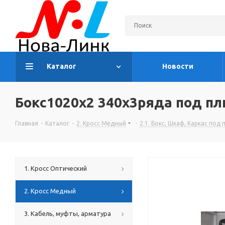
Каталог
Новости
Бокс1020х2 340х3ряда под пли
Главная
-
Каталог
-
2. Кросс Медный
-
2.1. Бокс, Шкаф, Каркас под 
1. Кросс Оптический
2. Кросс Медный
3. Кабель, муфты, арматура