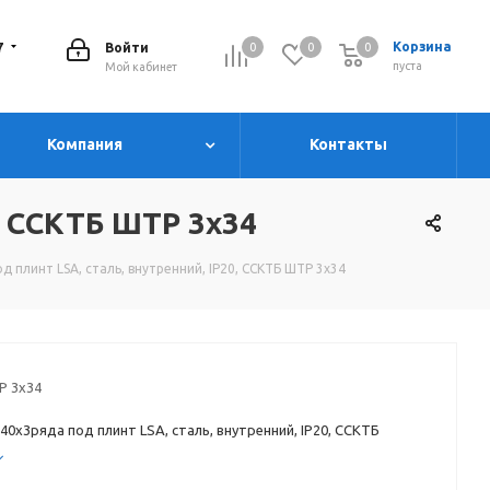
7
Корзина
Войти
0
0
0
0
пуста
Мой кабинет
Компания
Контакты
0, ССКТБ ШТР 3х34
 плинт LSA, сталь, внутренний, IP20, ССКТБ ШТР 3х34
 3х34
40х3ряда под плинт LSA, сталь, внутренний, IP20, ССКТБ