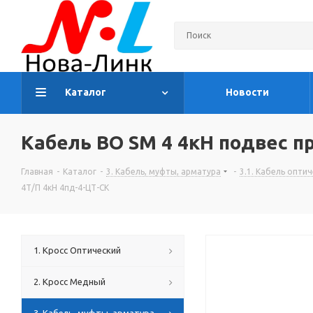
Каталог
Новости
Кабель ВО SM 4 4кН подвес пр
Главная
-
Каталог
-
3. Кабель, муфты, арматура
-
3.1. Кабель опти
4Т/П 4кН 4пд-4-ЦТ-СК
1. Кросс Оптический
2. Кросс Медный