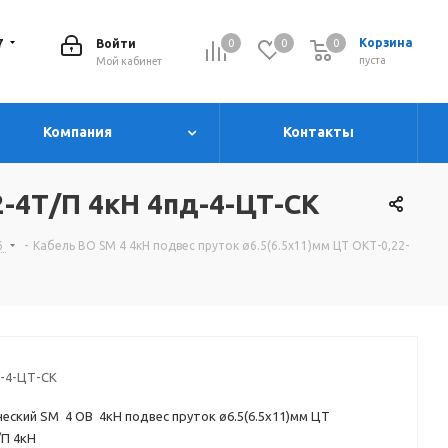
7
Корзина
Войти
0
0
0
0
пуста
Мой кабинет
Компания
Контакты
2-4Т/П 4кН 4пд-4-ЦТ-СК
6
-
Кабель ВО SM 4 4кН подвес пруток ø6.5(6.5х11)мм ЦТ ОКТ-0,22-
-4-ЦТ-СК
еский SM 4 ОВ 4кН подвес пруток ø6.5(6.5х11)мм ЦТ
/П 4кН