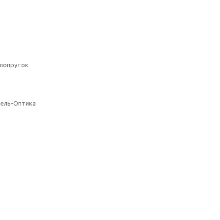
клопруток
бель-Оптика