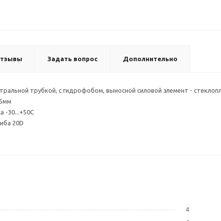
тзывы
Задать вопрос
Дополнительно
нтральной трубкой, с гидрофобом, выносной силовой элемент - стекло
,5мм
 -30...+50C
иба 20D
4