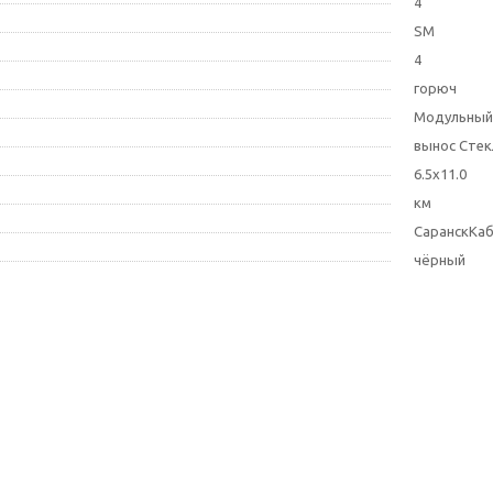
4
SM
4
горюч
Модульный
вынос Сте
6.5х11.0
км
СаранскКа
чёрный