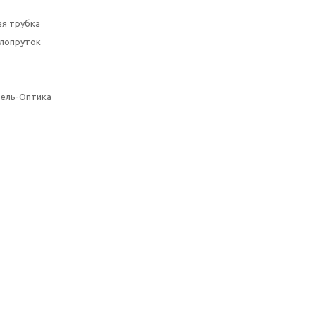
я трубка
клопруток
бель-Оптика