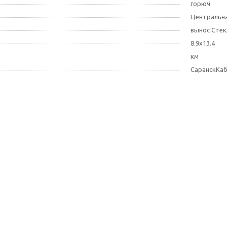
горюч
Центральна
вынос Сте
8.9х13.4
км
СаранскКа