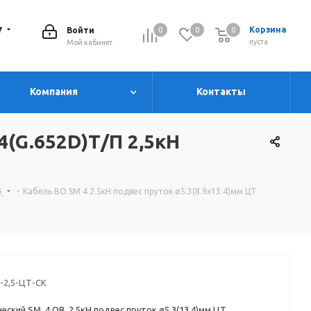
7
Корзина
Войти
0
0
0
0
пуста
Мой кабинет
Компания
Контакты
4(G.652D)Т/П 2,5кН
6
-
Кабель ВО SM 4 2.5кН подвес пруток ø5.3(8.9х13.4)мм ЦТ
-2,5-ЦТ-СК
еский SM 4 ОВ 2.5кН подвес пруток ø5.3(13,4)мм ЦТ