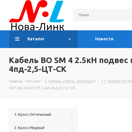
Каталог
Новости
Кабель ВО SM 4 2.5кН подвес 
4пд-2,5-ЦТ-СК
Главная
-
Каталог
-
3. Кабель, муфты, арматура
-
3.1. Кабель опти
ОКТ-4(G.652D)Т/П 2,5кН 4пд-2,5-ЦТ-СК
1. Кросс Оптический
2. Кросс Медный