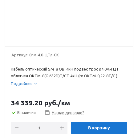
Артикул:
8пм-4.0-ЦТл-СК
Кабель оптический SM 8 ОВ 4кН подвес трос ø4.0мм ЦТ
облегчен ОКТМ-8(G.652D)Т/СТ 4кН (re ОКТМ-0,22-8Т/С )
Подробнее
34 339.20
руб.
/км
В наличии
Нашли дешевле?
В корзину