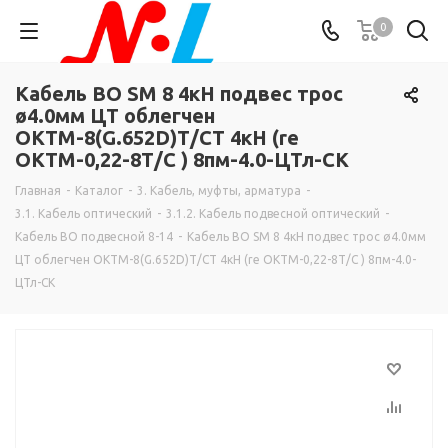
0
Кабель ВО SM 8 4кН подвес трос
ø4.0мм ЦТ облегчен
ОКТМ-8(G.652D)Т/СТ 4кН (re
ОКТМ-0,22-8Т/С ) 8пм-4.0-ЦТл-СК
Главная
-
Каталог
-
3. Кабель, муфты, арматура
-
3.1. Кабель оптический
-
3.1.2. Кабель подвесной оптический
-
Кабель ВО подвесной 8-14
-
Кабель ВО SM 8 4кН подвес трос ø4.0мм
ЦТ облегчен ОКТМ-8(G.652D)Т/СТ 4кН (re ОКТМ-0,22-8Т/С ) 8пм-4.0-
ЦТл-СК