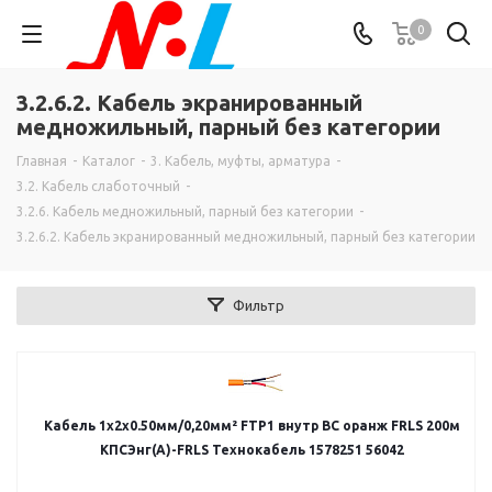
0
3.2.6.2. Кабель экранированный
медножильный, парный без категории
Главная
-
Каталог
-
3. Кабель, муфты, арматура
-
3.2. Кабель слаботочный
-
3.2.6. Кабель медножильный, парный без категории
-
3.2.6.2. Кабель экранированный медножильный, парный без категории
Фильтр
Кабель 1х2х0.50мм/0,20мм² FTP1 внутр BC оранж FRLS 200м
КПСЭнг(А)-FRLS Технокабель 1578251 56042