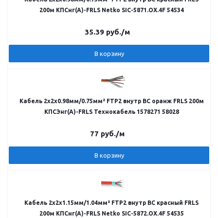
200м КПСнг(А)-FRLS Netko SIC-5871.OX.4F 54534
35.39
руб.
/м
В корзину
Кабель 2х2х0.98мм/0.75мм² FTP2 внутр BC оранж FRLS 200м
КПСЭнг(А)-FRLS Технокабель 1578271 58028
77
руб.
/м
В корзину
Кабель 2х2х1.15мм/1.04мм² FTP2 внутр BC красный FRLS
200м КПСнг(А)-FRLS Netko SIC-5872.OX.4F 54535