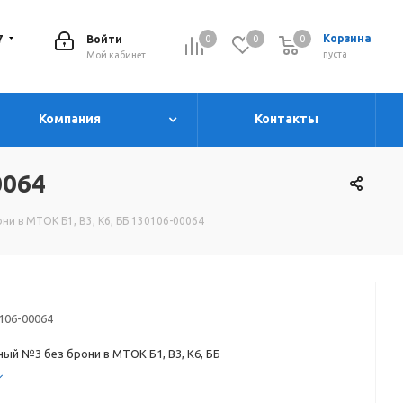
7
Корзина
Войти
0
0
0
0
пуста
Мой кабинет
Компания
Контакты
0064
и в МТОК Б1, В3, К6, ББ 130106-00064
106-00064
ый №3 без брони в МТОК Б1, В3, К6, ББ