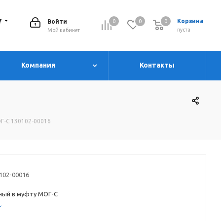
7
Корзина
Войти
0
0
0
0
пуста
Мой кабинет
Компания
Контакты
Г-С 130102-00016
102-00016
ный в муфту МОГ-С