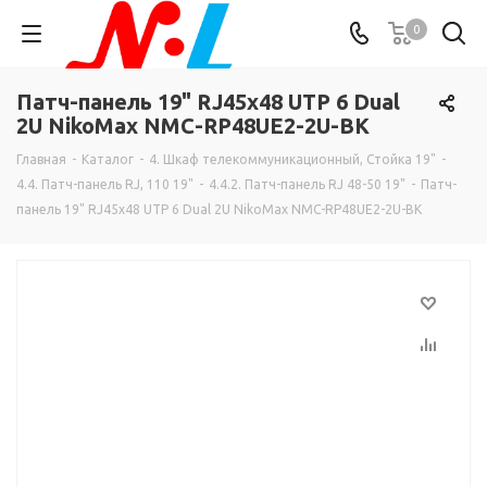
0
Патч-панель 19" RJ45х48 UTP 6 Dual
2U NikoMax NMC-RP48UE2-2U-BK
Главная
-
Каталог
-
4. Шкаф телекоммуникационный, Стойка 19"
-
4.4. Патч-панель RJ, 110 19"
-
4.4.2. Патч-панель RJ 48-50 19"
-
Патч-
панель 19" RJ45х48 UTP 6 Dual 2U NikoMax NMC-RP48UE2-2U-BK