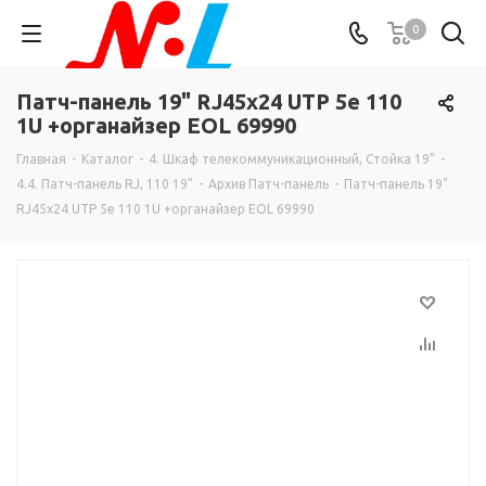
0
Патч-панель 19" RJ45х24 UTP 5e 110
1U +органайзер EOL 69990
Главная
-
Каталог
-
4. Шкаф телекоммуникационный, Стойка 19"
-
4.4. Патч-панель RJ, 110 19"
-
Архив Патч-панель
-
Патч-панель 19"
RJ45х24 UTP 5e 110 1U +органайзер EOL 69990