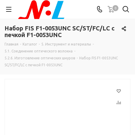
0
Набор FIS F1-0053UNC SC/ST/FC/LC с
печкой F1-0053UNC
Главная
-
Каталог
-
5. Инструмент и материалы
-
5.1. Соединение оптического волокна
-
5.2.6. Изготовление оптических шнуров
-
Набор FIS F1-0053UNC
SC/ST/FC/LC с печкой F1-0053UNC