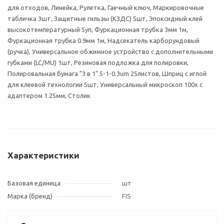
для отходов, Линейка, Рулетка, Гаечный ключ, Маркировочные
табличка 3шт, Защитные гильзы (КЗДС) 5шт, Эпоксидный клей
высокотемпературный 5уп, Фуркационная трубка 3мм 1м,
Фуркационная трубка 0.9мм 1м, Надсекатель карборундовый
(ручка), Универсальное обжимное устройство с дополнительными
губками (LC/MU) 1шт, Резиновая подложка для полировки,
Полировальная бумага "3 в 1" 5-1-0.3um 25листов, Шприц с иглой
для клеевой технологии 5шт, Универсальный микроскоп 100х с
адаптером 1.25мм, Столик
Характеристики
Базовая единица
шт
Марка (бренд)
FIS