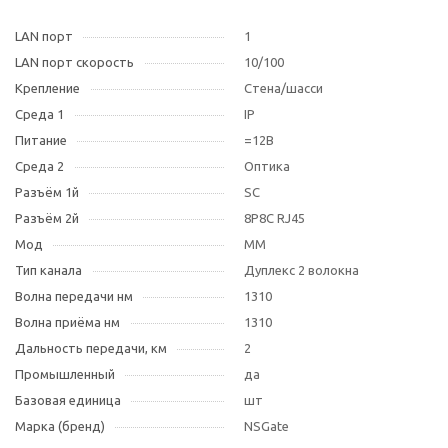
LAN порт
1
LAN порт скорость
10/100
Крепление
Стена/шасси
Среда 1
IP
Питание
=12В
Среда 2
Оптика
Разъём 1й
SC
Разъём 2й
8P8C RJ45
Мод
MM
Тип канала
Дуплекс 2 волокна
Волна передачи нм
1310
Волна приёма нм
1310
Дальность передачи, км
2
Промышленный
да
Базовая единица
шт
Марка (бренд)
NSGate