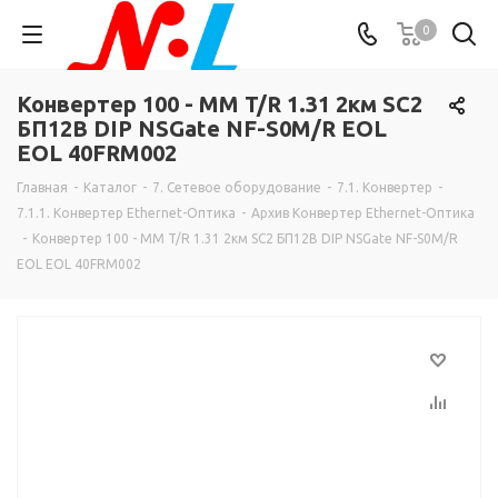
0
Конвертер 100 - MM T/R 1.31 2км SC2
БП12В DIP NSGate NF-S0M/R EOL
EOL 40FRM002
Главная
-
Каталог
-
7. Сетевое оборудование
-
7.1. Конвертер
-
7.1.1. Конвертер Ethernet-Оптика
-
Архив Конвертер Ethernet-Оптика
-
Конвертер 100 - MM T/R 1.31 2км SC2 БП12В DIP NSGate NF-S0M/R
EOL EOL 40FRM002