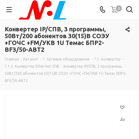
0
Конвертер IP/СПВ, 3 программы,
50Вт/200 абонентов 30(15)В СОЭУ
+ГОЧС +FM/УКВ 1U Темас БПР2-
BF3/50-АВТ2
Главная
-
Каталог
-
7. Сетевое оборудование
-
7.1. Конвертер
-
7.1.3. Конвертер Ethernet-СПВ
-
Конвертер IP/СПВ, 3 программы,
50Вт/200 абонентов 30(15)В СОЭУ +ГОЧС +FM/УКВ 1U Темас БПР2-
BF3/50-АВТ2