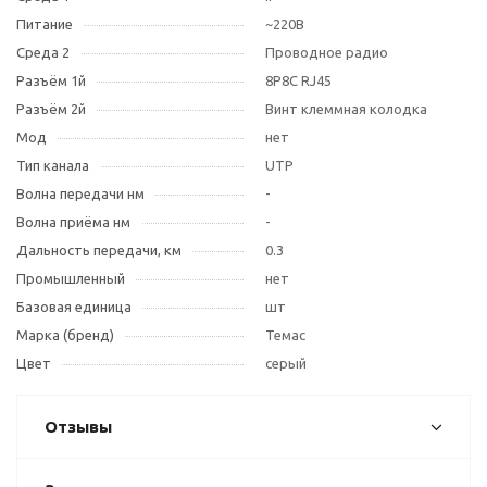
Питание
~220В
Среда 2
Проводное радио
Разъём 1й
8P8C RJ45
Разъём 2й
Винт клеммная колодка
Мод
нет
Тип канала
UTP
Волна передачи нм
-
Волна приёма нм
-
Дальность передачи, км
0.3
Промышленный
нет
Базовая единица
шт
Марка (бренд)
Темас
Цвет
серый
Отзывы