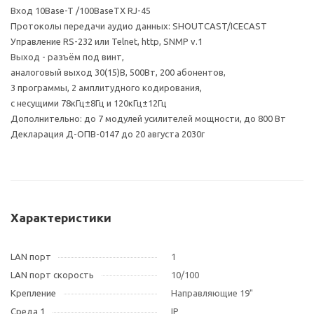
Вход 10Base-T /100BaseTX RJ-45
Протоколы передачи аудио данных: SHOUTCAST/ICECAST
Управление RS-232 или Telnet, http, SNMP v.1
Выход - разъём под винт,
аналоговый выход 30(15)В, 500Вт, 200 абонентов,
3 программы, 2 амплитудного кодирования,
с несущими 78кГц±8Гц и 120кГц±12Гц
Дополнительно: до 7 модулей усилителей мощности, до 800 Вт
Декларация Д-ОПВ-0147 до 20 августа 2030г
Характеристики
LAN порт
1
LAN порт скорость
10/100
Крепление
Направляющие 19"
Среда 1
IP