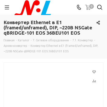
0
Конвертер Ethernet в E1
(framed/unframed), DIP, ~220В NSGate
qBRIDGE-101 EOS 36BEU101 EOS
Главная
-
Каталог
-
7. Сетевое оборудование
-
7.1. Конвертер
-
Архив конвертер
-
Конвертер Ethernet в E1 (framed/unframed), DIP,
~220В NSGate qBRIDGE-101 EOS 36BEU101 EOS