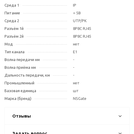
Среда 1
IP
Питание
= 5В
Среда 2
UTP/РК
Разъём 1й
8P8C RJ45
Разъём 2й
8P8C RJ45
Мод
нет
Тип канала
Е1
Волна передачи нм
-
Волна приёма нм
-
Дальность передачи, км
-
Промышленный
нет
Базовая единица
шт
Марка (бренд)
NSGate
Отзывы
Задать вопрос