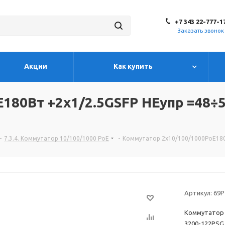
+7 343 22-777-1
Заказать звонок
Акции
Как купить
180Вт +2х1/2.5GSFP НЕупр =48÷5
-
7.3.4. Коммутатор 10/100/1000 PoE
-
Коммутатор 2х10/100/1000PoE180В
Артикул:
69P
Коммутатор 
3200-122PSG