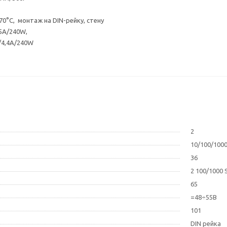
0°C, монтаж на DIN-рейку, стену
 5A/240W,
/4,4A/240W
2
10/100/100
36
2 100/1000 
65
=48÷55В
101
DIN рейка