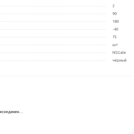
2
90
180
-40
75
шт
NSGate
чёрный
НоменклатураПрисоединенныеФайлы