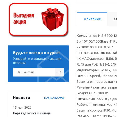
Описание
О
Коммутатор NIS-3200-1
2 x 10/100/1000Base-T Po
2x 100/1000Base-X SFP
Будьте всегда в курсе!
IEEE 802.3/ 802.3u/ 802.3
Узнавайте о скидках и акциях
1K MAC-адресов, 1Mbit б
первым
RJ45 для PoE: 1/2 (+), 3/6 
Индикаторы PW, RLY, LN
DIP: SFF Speed, Reboot P
Защита от перегрузки и
Релейный контакт авари
Бюджет PoE 180Вт
Новости
Все новости
Питание 48÷56 VDC, с д
Рабочая температура: -
15 мая 2026
Защита корпуса IP30; Мо
Переезд офиса и склада
Размеры, вес: 101х36х65 