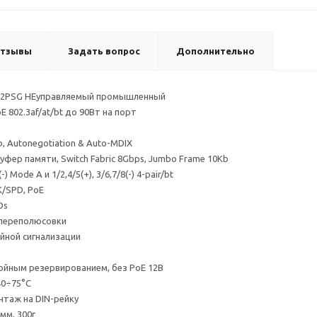
тзывы
Задать вопрос
Дополнительно
22PSG НЕуправляемый промышленный
E 802.3af/at/bt до 90Вт на порт
ab, Autonegotiation & Auto-MDIX
уфер памяти, Switch Fabric 8Gbps, Jumbo Frame 10Kb
(-) Mode A и 1/2,4/5(+), 3/6,7/8(-) 4-pair/bt
K/SPD, PoE
Ds
 переполюсовки
йной сигнализации
войным резервированием, без PoE 12В
40÷75°C
нтаж на DIN-рейку
мм, 300г