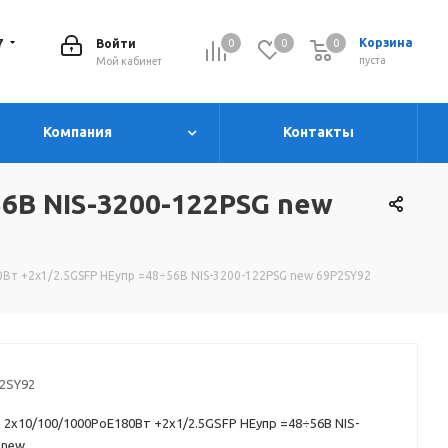
7
Корзина
Войти
0
0
0
0
пуста
Мой кабинет
Компания
Контакты
6В NIS-3200-122PSG new
т +2х1/2.5GSFP НЕупр =48÷56В NIS-3200-122PSG new 69P2SY92
2SY92
2х10/100/1000PoE180Вт +2х1/2.5GSFP НЕупр =48÷56В NIS-
 new