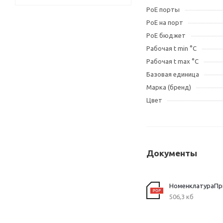
PoE порты
PoE на порт
PoE бюджет
Рабочая t min °C
Рабочая t max °C
Базовая единица
Марка (бренд)
Цвет
Документы
506,3 кб