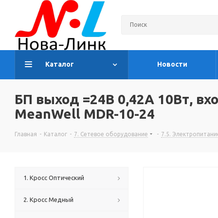
Каталог
Новости
БП выход =24В 0,42A 10Вт, вхо
MeanWell MDR-10-24
Главная
-
Каталог
-
7. Сетевое оборудование
-
7.5. Электропитани
1. Кросс Оптический
2. Кросс Медный