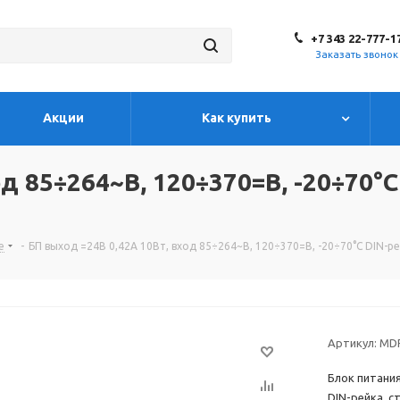
+7 343 22-777-1
Заказать звонок
Акции
Как купить
д 85÷264~В, 120÷370=В, -20÷70°C
е
-
БП выход =24В 0,42A 10Вт, вход 85÷264~В, 120÷370=В, -20÷70°C DIN-р
Артикул:
MDR
Блок питания
DIN-рейка, с