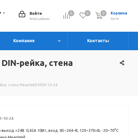
7
Корзина
Войти
0
0
0
0
пуста
Мой кабинет
Компания
Контакты
 DIN-рейка, стена
ейка, стена MeanWell MDR-10-24
-10-24
 выход =24В 0,42A 10Вт, вход 85÷264~В, 120÷370=В, -20÷70°C
тена MeanWell