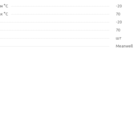
н °C
-20
х °C
70
-20
70
шт
Meanwell