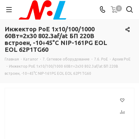
0
Инжектор PoE 1х10/100/1000
60Вт=2x30 802.3af/at БП 220В
встроен, -10÷45°C NIP-161PG EOL
EOL 62P1TG60
Главная
-
Каталог
-
7. Сетевое оборудование
-
7.6. PoE
-
Архив PoE
-
Инжектор PoE 1х10/100/1000 60Вт=2x30 802.3af/at БП 220В
встроен, -10÷45°C NIP-161PG EOL EOL 62P1TG60