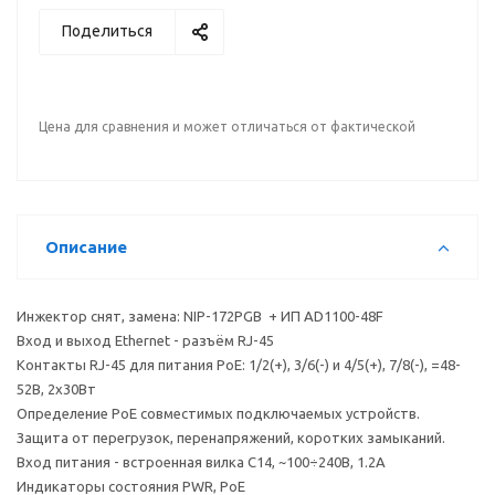
Поделиться
Цена для сравнения и может отличаться от фактической
Описание
Инжектор снят, замена: NIP-172PGB + ИП AD1100-48F
Вход и выход Ethernet - разъём RJ-45
Контакты RJ-45 для питания PoE: 1/2(+), 3/6(-) и 4/5(+), 7/8(-), =48-
52В, 2х30Вт
Определение PoE совместимых подключаемых устройств.
Защита от перегрузок, перенапряжений, коротких замыканий.
Вход питания - встроенная вилка С14, ~100÷240В, 1.2A
Индикаторы состояния PWR, PoE