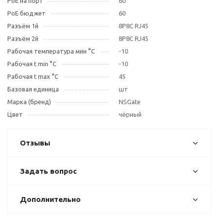
PoE на порт
60
PoE бюджет
60
Разъём 1й
8P8C RJ45
Разъём 2й
8P8C RJ45
Рабочая температура мин °C
-10
Рабочая t min °C
-10
Рабочая t max °C
45
Базовая единица
шт
Марка (бренд)
NSGate
Цвет
чёрный
Отзывы
Задать вопрос
Дополнительно