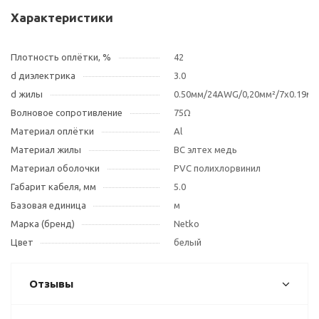
Характеристики
Плотность оплётки, %
42
d диэлектрика
3.0
d жилы
0.50мм/24AWG/0,20мм²/7х0.19мм
Волновое сопротивление
75Ω
Материал оплётки
Al
Материал жилы
BC элтех медь
Материал оболочки
PVC полихлорвинил
Габарит кабеля, мм
5.0
Базовая единица
м
Марка (бренд)
Netko
Цвет
белый
Отзывы