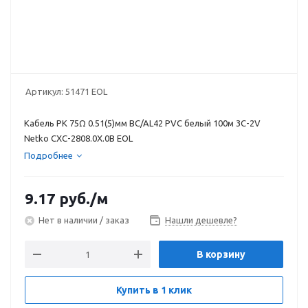
Артикул:
51471 EOL
Кабель РК 75Ω 0.51(5)мм BC/AL42 PVC белый 100м 3C-2V
Netko CXC-2808.0X.0B EOL
Подробнее
9.17
руб.
/м
Нет в наличии / заказ
Нашли дешевле?
В корзину
Купить в 1 клик