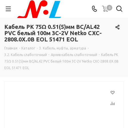
0
Кабель РК 75Ω 0.51(5)мм BC/AL42
PVC белый 100м 3C-2V Netko CXC-
2808.0X.0B EOL 51471 EOL
Главная
-
Каталог
-
3. Кабель, муфты, арматура
-
3.2. Кабель слаботочный
-
Архив кабель слаботочный
-
Кабель РК
75Ω 0.51(5)мм BC/AL42 PVC белый 100м 3C-2V Netko CXC-2808.0X.0B
EOL 51471 EOL