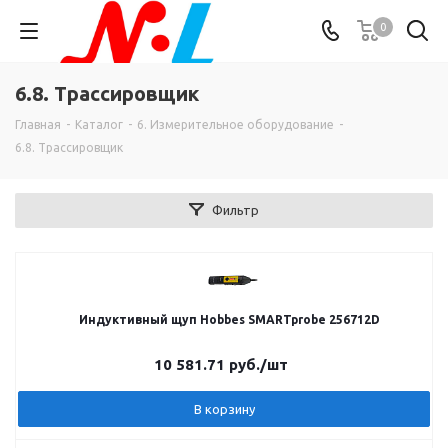
0
6.8. Трассировщик
Главная
-
Каталог
-
6. Измерительное оборудование
-
6.8. Трассировщик
Фильтр
Индуктивный щуп Hobbes SMARTprobe 256712D
10 581.71
руб.
/шт
В корзину