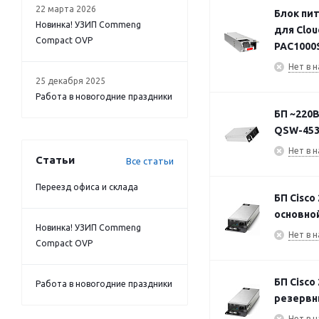
22 марта 2026
Блок пит
Новинка! УЗИП Commeng
для Clou
Compact OVP
PAC1000
Нет в н
25 декабря 2025
Работа в новогодние праздники
БП ~220В
QSW-453
Нет в н
Статьи
Все статьи
Переезд офиса и склада
БП Cisco
основно
Новинка! УЗИП Commeng
Нет в н
Compact OVP
БП Cisco
Работа в новогодние праздники
резервн
Нет в н