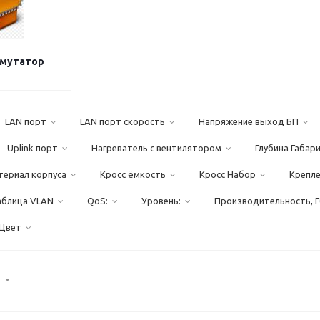
ммутатор
LAN порт
LAN порт скорость
Напряжение выход БП
Uplink порт
Нагреватель с вентилятором
Глубина Габар
териал корпуса
Кросс ёмкость
Кросс Набор
Крепл
аблица VLAN
QoS:
Уровень:
Производительность, Г
Цвет
)