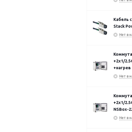
Кабель с
Stack Po
Нет в н
Коммута
+2х1/2.5
+нагрев
Нет в н
Коммута
+2х1/2.5
NSBox-2
Нет в н