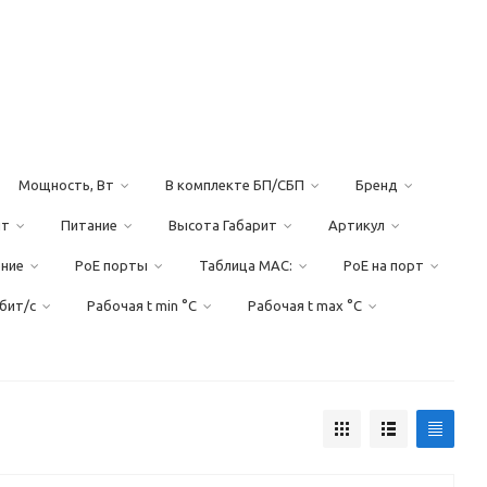
Мощность, Вт
В комплекте БП/СБП
Бренд
ит
Питание
Высота Габарит
Артикул
ение
PoE порты
Таблица MAC:
PoE на порт
бит/с
Рабочая t min °C
Рабочая t max °C