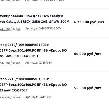
текирования 30см для Cisco Catalyst
wer Catalyst 3750X, 3850 CAB-SPWR-30CM
6 333.88
руб.
/шт
Артикул: CAB-SPWR-30CM
аличии / заказ
тор 2х10/100/1000PoE180Вт
GSFP Бокс 300x400.PC БП48В +Кросс ВО
60 000
руб.
/шт
 NSBox-223H CX45F03H
Артикул: CX45F03H
аличии / заказ
тор 2х10/100/1000PoE180Вт
GSFP Бокс 300x400.PC БП48В +Кросс ВО
55 500
руб.
/шт
23 new CX45F03F
Артикул: CX45F03F
аличии / заказ