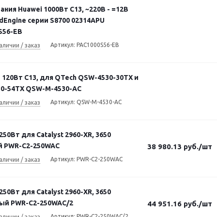
ания Huawei 1000Вт C13, ~220В - =12В
dEngine серии S8700 02314APU
S56-EB
Артикул: PAC1000S56-EB
аличии / заказ
 120Вт C13, для QTech QSW-4530-30TX и
0-54TX QSW-M-4530-AC
Артикул: QSW-M-4530-AC
аличии / заказ
 250Вт для Catalyst 2960-XR, 3650
й PWR-C2-250WAC
38 980.13
руб.
/шт
Артикул: PWR-C2-250WAC
аличии / заказ
 250Вт для Catalyst 2960-XR, 3650
ый PWR-C2-250WAC/2
44 951.16
руб.
/шт
Артикул: PWR-C2-250WAC/2
аличии / заказ