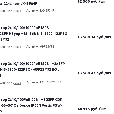
92 500
руб.
/шт
x-224L new LX45F04F
Артикул: LX45F04F
аличии / заказ
тор 2х10/100/1000PoE180Вт
GSFP НЕупр =48÷56В NIS-3200-122PSG
13 500.34
руб.
/шт
2SY92
Артикул: 69P2SY92
аличии / заказ
тор 2х10/100/1000PoE180Вт +2хSFP
 NIS-3200-122PSG->69P2SY92 EOL
13 500.47
руб.
/шт
2
Артикул: EOL 69P2SG92
аличии / заказ
тор 2х10/100PoE 60Вт +2GSFP СБП
-55÷50°С в боксе IP66 TFortis PSW-
44 915
руб.
/шт
S