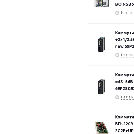
ВО NSBo
Нет в н
Коммута
+2х1/2.5
new 69P
Нет в н
Коммута
=48÷56В
69P2SG9
Нет в н
Коммута
БП~220В 
2G2F+UP