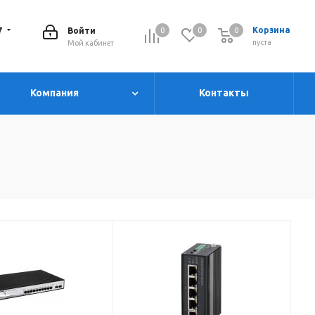
7
Корзина
Войти
0
0
0
0
пуста
Мой кабинет
Компания
Контакты