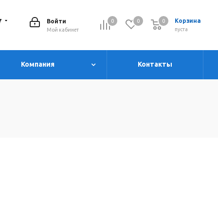
7
Корзина
Войти
0
0
0
0
пуста
Мой кабинет
Компания
Контакты