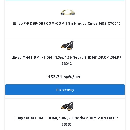
Шнур F-F DB9-DB9 COM-COM 1.8м Ningbo Xinya M&E XYC040
Шнур M-M HDMI - HDMI, 1,5м, 1.3b Netko 2HDMI1.3P.G-1.5M.PP
58042
153.71
руб.
/шт
В корзину
Шнур M-M HDMI - HDMI, 1.8м, 2.0 Netko 2HDMI2.0-1.8M.PP
58383