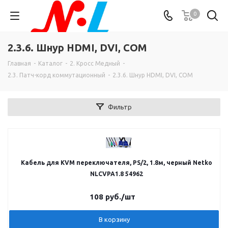
0
2.3.6. Шнур HDMI, DVI, COM
Главная
-
Каталог
-
2. Кросс Медный
-
2.3. Патч-корд коммутационный
-
2.3.6. Шнур HDMI, DVI, COM
Фильтр
Кабель для KVM переключателя, PS/2, 1.8м, черный Netko
NLСVPA1.8 54962
108
руб.
/шт
В корзину