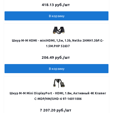
418.13
руб.
/шт
В корзину
Шнур M-M HDMI - miniHDMI, 1,5м, 1.3b, Netko 2HMH1.3bP.G-
1.5M.PHP 52637
206.49
руб.
/шт
В корзину
Шнур M-M Mini DisplayPort - HDMI, 1.8м, Активный 4K Kramer
C-MDP/HM/UHD-6 97-16011006
7 207.20
руб.
/шт