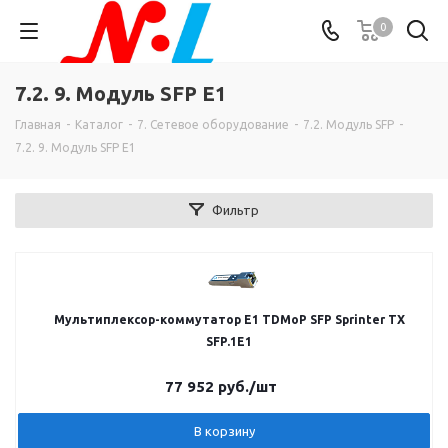
0
7.2. 9. Модуль SFP E1
Главная
-
Каталог
-
7. Сетевое оборудование
-
7.2. Модуль SFP
-
7.2. 9. Модуль SFP E1
Фильтр
Мультиплексор-коммутатор E1 TDMoP SFP Sprinter TX
SFP.1Е1
77 952
руб.
/шт
В корзину