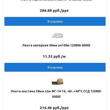
286.88
руб.
/рул
В корзину
Лента киперная 40мм уп100м 120806-00003
11.35
руб.
/м
В корзину
Лента мастика 38мм х2м МГ-14-16, -60...+60°С ССД 120805-
00003
216.46
руб.
/рул