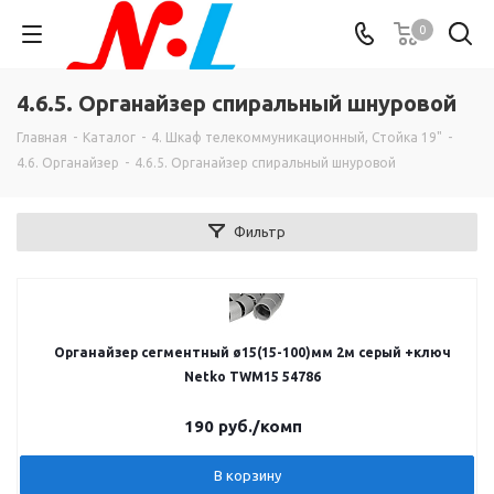
0
4.6.5. Органайзер спиральный шнуровой
Главная
-
Каталог
-
4. Шкаф телекоммуникационный, Стойка 19"
-
4.6. Органайзер
-
4.6.5. Органайзер спиральный шнуровой
Фильтр
Органайзер сегментный ø15(15-100)мм 2м серый +ключ
Netko TWM15 54786
190
руб.
/комп
В корзину