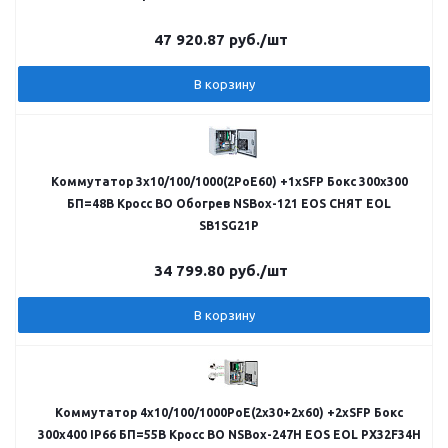
47 920.87
руб.
/шт
В корзину
Коммутатор 3х10/100/1000(2PoE60) +1хSFP Бокс 300х300
БП=48В Кросс ВО Обогрев NSBox-121 EOS СНЯТ EOL
SB1SG21P
34 799.80
руб.
/шт
В корзину
Коммутатор 4х10/100/1000PoE(2х30+2х60) +2хSFP Бокс
300x400 IP66 БП=55В Кросс ВО NSBox-247H EOS EOL PX32F34H