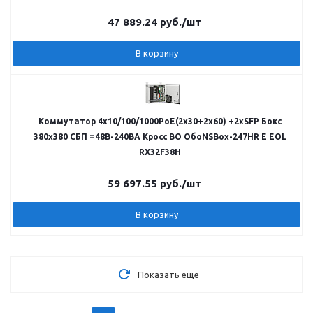
47 889.24
руб.
/шт
В корзину
Коммутатор 4х10/100/1000PoE(2х30+2х60) +2хSFP Бокс
380x380 СБП =48В-240ВА Кросс ВО ОбоNSBox-247HR E EOL
RX32F38H
59 697.55
руб.
/шт
В корзину
Показать еще