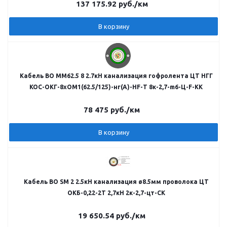
137 175.92
руб.
/км
В корзину
Кабель ВО MM62.5 8 2.7кН канализация гофролента ЦТ НГГ
КОС-ОКГ-8хОМ1(62.5/125)-нг(А)-HF-Т 8к-2,7-m6-Ц-F-КК
78 475
руб.
/км
В корзину
Кабель ВО SM 2 2.5кН канализация ø8.5мм проволока ЦТ
ОКБ-0,22-2Т 2,7кН 2к-2,7-цт-СК
19 650.54
руб.
/км