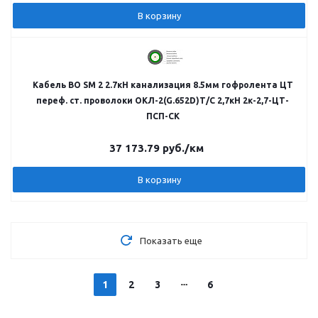
В корзину
Кабель ВО SM 2 2.7кН канализация 8.5мм гофролента ЦТ
переф. ст. проволоки ОКЛ-2(G.652D)Т/С 2,7кН 2к-2,7-ЦТ-
ПСП-СК
37 173.79
руб.
/км
В корзину
Показать еще
1
2
3
6