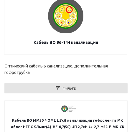
Кабель ВО 96-144 канализация
Оптический кабель в канализацию, дополнительная
гофротрубка
Фильтр
Кабель ВО MM50 4 OM2 2.7кН канализация гофролента МК
облег НГГ ОКЛмнг(А)-HF-0,7(50)-4П 2,7кН 4к-2,7-m52-F-МК-СК