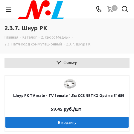
0
2.3.7. Шнур РК
Главная
-
Каталог
-
2. Кросс Медный
-
2.3. Патч-корд коммутационный
-
2.3.7. Шнур РК
Фильтр
Шнур РК TV male - TV female 1.5м CCS NETKO Optima 51689
59.45
руб.
/шт
В корзину