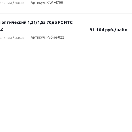
Артикул: KIWI-4700
аличии / заказ
оптический 1,31/1,55 70дБ FC ИТС
22
91 104
руб.
/набо
Артикул: Рубин-022
аличии / заказ