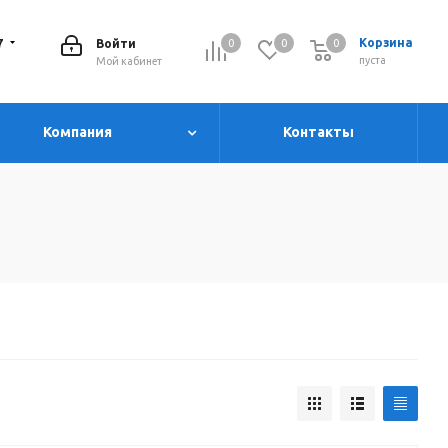
7
Корзина
Войти
0
0
0
0
пуста
Мой кабинет
Компания
Контакты