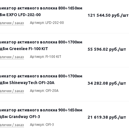
икатор активного волокна 800÷1650нм
дБм EXFO LFD-202-00
121 544.50
руб.
/шт
Артикул: LFD-202-00
аличии / заказ
икатор активного волокна 800÷1700нм
Бм Greenlee FI-100 KIT
55 596.02
руб.
/шт
Артикул: FI-100 KIT
аличии / заказ
икатор активного волокна 800÷1700нм
дБм ShinewayTech OFI-20A
34 282.08
руб.
/шт
Артикул: OFI-20A
аличии / заказ
икатор активного волокна 900÷1650нм
8дБм Grandway OFI-3
21 619.38
руб.
/шт
Артикул: OFI-3
аличии / заказ