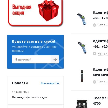
Идентиф
-66…+20д
Нет в н
Идентиф
Будьте всегда в курсе!
-66…+20д
Узнавайте о скидках и акциях
первым
Нет в н
Идентиф
KIWI KIW
Нет в н
Новости
Все новости
15 мая 2026
Переезд офиса и склада
Телефон 
4700