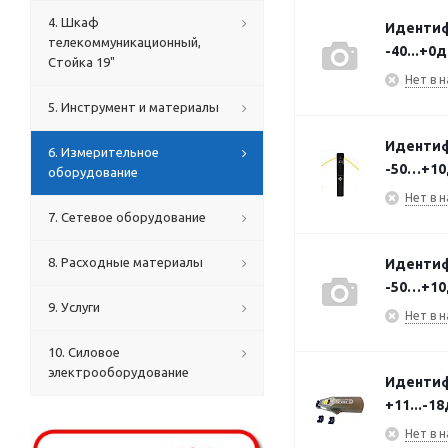
4. Шкаф
Идентиф
телекоммуникационный,
-40...+0
Стойка 19"
Нет в н
5. Инструмент и материалы
Идентиф
6. Измерительное
-50…+10д
оборудование
Нет в н
7. Сетевое оборудование
8. Расходные материалы
Идентиф
-50…+10
9. Услуги
Нет в н
10. Силовое
электрооборудование
Идентиф
+11...-1
Нет в н