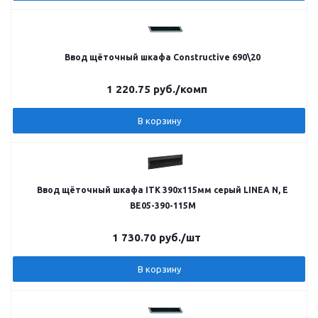
Ввод щёточный шкафа Constructive 690\20
1 220.75
руб.
/комп
В корзину
Ввод щёточный шкафа ITK 390х115мм серый LINEA N, E
BE05-390-115M
1 730.70
руб.
/шт
В корзину