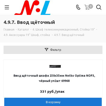
0
4.9.7. Ввод щёточный
Главная
-
Каталог
-
4. Шкаф телекоммуникационный, Стойка 19"
-
4.9. Аксессуары 19" Шкаф, стойка
-
4.9.7. Ввод щёточный
Фильтр
Ввод щёточный шкафа 250х35мм Netko Optima NOP3,
чёрный уп2шт 69968
331
руб.
/упак
В корзину