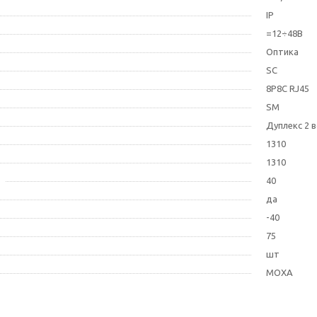
IP
=12÷48В
Оптика
SC
8P8C RJ45
SM
Дуплекс 2 
1310
1310
40
да
-40
75
шт
MOXA