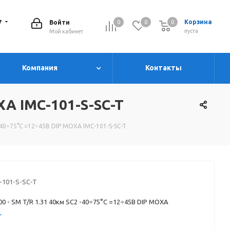
7
Корзина
Войти
0
0
0
0
пуста
Мой кабинет
Компания
Контакты
XA IMC-101-S-SC-T
-40÷75°C =12÷45В DIP MOXA IMC-101-S-SC-T
-101-S-SC-T
0 - SM T/R 1.31 40км SC2 -40÷75°C =12÷45В DIP MOXA