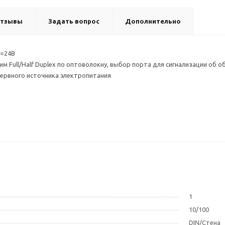
тзывы
Задать вопрос
Дополнительно
 =24В
м Full/Half Duplex по оптоволокну, выбор порта для сигнализации об 
ервного источника электропитания
1
10/100
DIN/Стена