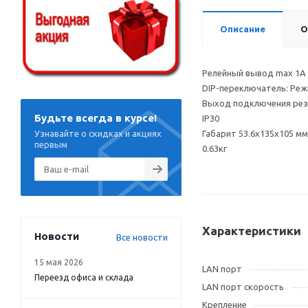
Описание
О
Релейный вывод max 1А
DIP-переключатель: Режи
Выход подключения рез
Будьте всегда в курсе!
IP30
Узнавайте о скидках и акциях
Габарит 53.6x135x105 мм
первым
0.63кг
Характеристики
Новости
Все новости
15 мая 2026
LAN порт
Переезд офиса и склада
LAN порт скорость
Крепление