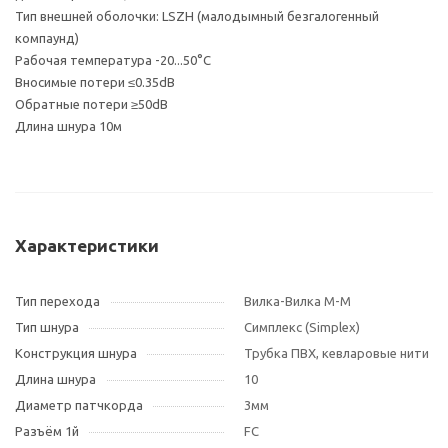
Тип внешней оболочки: LSZH (малодымный безгалогенный
компаунд)
Рабочая температура -20...50°С
Вносимые потери ≤0.35dB
Обратные потери ≥50dB
Длина шнура 10м
Характеристики
Тип перехода
Вилка-Вилка M-M
Тип шнура
Симплекс (Simplex)
Конструкция шнура
Трубка ПВХ, кевларовые нити
Длина шнура
10
Диаметр патчкорда
3мм
Разъём 1й
FC