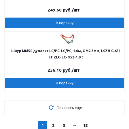
249.60
руб.
/шт
В корзину
Шнур MM50 дуплекс LC/PC-LC/PC, 1.0м, OM2 3мм, LSZH G.651
cT 2LC-LC-m52-1.0 c
256.10
руб.
/шт
В корзину
Показать еще
1
2
3
18