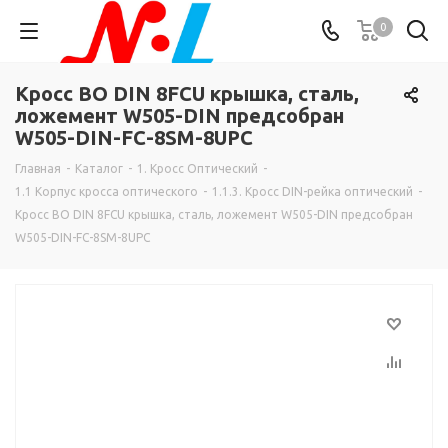
0
Кросс ВО DIN 8FCU крышка, сталь,
ложемент W505-DIN предсобран
W505-DIN-FC-8SM-8UPC
Главная
-
Каталог
-
1. Кросс Оптический
-
1.1 Корпус кросса оптического
-
1.1.3. Кросс DIN-рейка оптический
-
Кросс ВО DIN 8FCU крышка, сталь, ложемент W505-DIN предсобран
W505-DIN-FC-8SM-8UPC