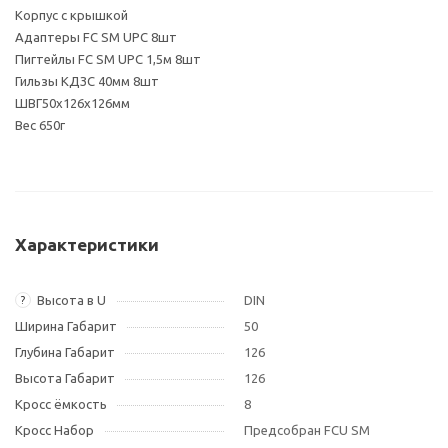
Корпус с крышкой
Адаптеры FC SM UPC 8шт
Пигтейлы FC SM UPC 1,5м 8шт
Гильзы КДЗС 40мм 8шт
ШВГ50х126х126мм
Вес 650г
Характеристики
Высота в U
DIN
?
Ширина Габарит
50
Глубина Габарит
126
Высота Габарит
126
Кросс ёмкость
8
Кросс Набор
Предсобран FCU SM