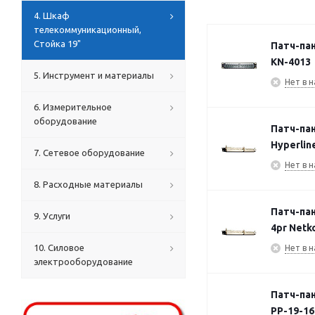
4. Шкаф
телекоммуникационный,
Стойка 19"
Патч-пан
KN-4013
5. Инструмент и материалы
Нет в н
6. Измерительное
оборудование
Патч-пан
Hyperlin
7. Сетевое оборудование
Нет в н
8. Расходные материалы
Патч-пан
9. Услуги
4pr Netk
10. Силовое
Нет в н
электрооборудование
Патч-пан
PP-19-1