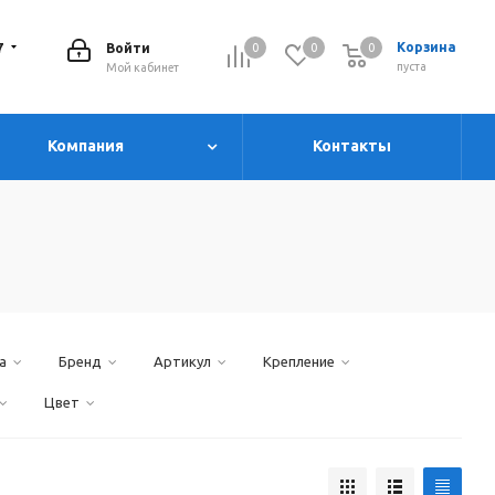
7
Корзина
Войти
0
0
0
0
пуста
Мой кабинет
Компания
Контакты
а
Бренд
Артикул
Крепление
Цвет