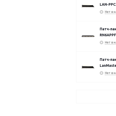
LAN-PPC
Нет в н
Патч-пан
RN6APPF
Нет в н
Патч-пан
LanMast
Нет в н