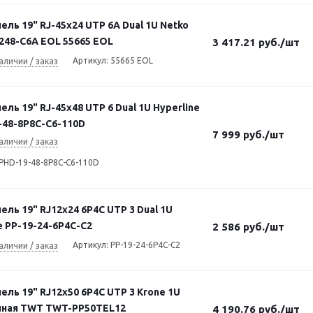
ель 19" RJ-45х24 UTP 6A Dual 1U Netko
248-C6A EOL 55665 EOL
3 417.21
руб.
/шт
Артикул: 55665 EOL
аличии / заказ
ель 19" RJ-45х48 UTP 6 Dual 1U Hyperline
-48-8P8C-C6-110D
7 999
руб.
/шт
аличии / заказ
PPHD-19-48-8P8C-C6-110D
ель 19" RJ12х24 6P4C UTP 3 Dual 1U
e PP-19-24-6P4C-C2
2 586
руб.
/шт
Артикул: PP-19-24-6P4C-C2
аличии / заказ
ель 19" RJ12х50 6P4C UTP 3 Krone 1U
ная TWT TWT-PP50TEL12
4 190.76
руб.
/шт