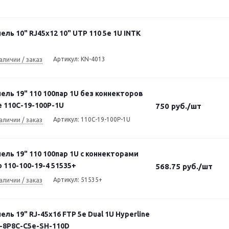
ель 10" RJ45х12 10" UTP 110 5e 1U INTK
Артикул: KN-4013
аличии / заказ
ель 19" 110 100пар 1U без коннекторов
e 110C-19-100P-1U
750
руб.
/шт
Артикул: 110C-19-100P-1U
аличии / заказ
ель 19" 110 100пар 1U с коннекторами
o 110-100-19-4 51535+
568.75
руб.
/шт
Артикул: 51535+
аличии / заказ
ель 19" RJ-45х16 FTP 5e Dual 1U Hyperline
6-8P8C-C5e-SH-110D