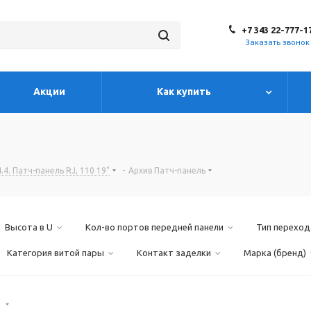
+7 343 22-777-1
Заказать звонок
Акции
Как купить
4.4. Патч-панель RJ, 110 19"
-
Архив Патч-панель
Высота в U
Кол-во портов передней панели
Тип переход
Категория витой пары
Контакт заделки
Марка (бренд)
)