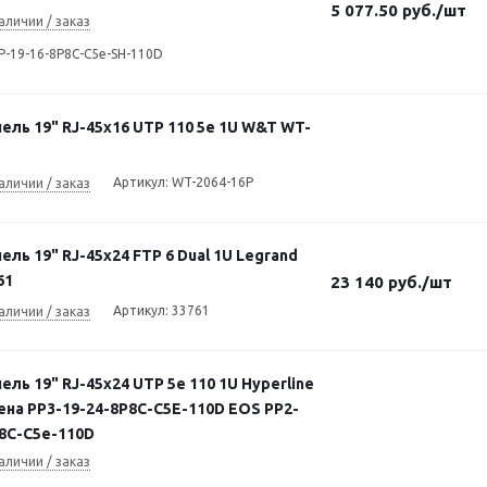
5 077.50
руб.
/шт
аличии / заказ
P-19-16-8P8C-C5e-SH-110D
ель 19" RJ-45х16 UTP 110 5e 1U W&T WT-
Артикул: WT-2064-16P
аличии / заказ
ель 19" RJ-45х24 FTP 6 Dual 1U Legrand
61
23 140
руб.
/шт
Артикул: 33761
аличии / заказ
ель 19" RJ-45х24 UTP 5e 110 1U Hyperline
на PP3-19-24-8P8C-C5E-110D EOS PP2-
P8C-C5e-110D
аличии / заказ