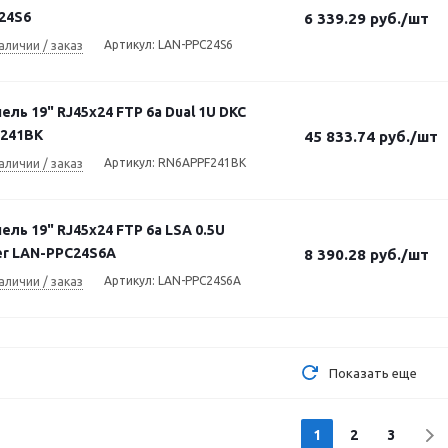
24S6
6 339.29
руб.
/шт
Артикул: LAN-PPC24S6
аличии / заказ
ель 19" RJ45х24 FTP 6a Dual 1U DKC
241BK
45 833.74
руб.
/шт
Артикул: RN6APPF241BK
аличии / заказ
ель 19" RJ45х24 FTP 6a LSA 0.5U
er LAN-PPC24S6A
8 390.28
руб.
/шт
Артикул: LAN-PPC24S6A
аличии / заказ
Показать еще
1
2
3