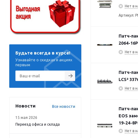
Нет в н
Артикул: P
Патч-пан
2064-16P
Нет в н
Будьте всегда в курсе!
Узнавайте о скидках и акциях
первым
Патч-пан
LCS² 337
Нет в н
Новости
Все новости
Патч-пан
EOS заме
15 мая 2026
19-24-8
Переезд офиса и склада
Нет в н