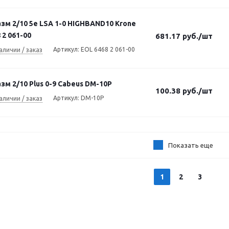
зм 2/10 5e LSA 1-0 HIGHBAND10 Krone
 2 061-00
681.17
руб.
/шт
Артикул: EOL 6468 2 061-00
аличии / заказ
зм 2/10 Plus 0-9 Cabeus DM-10P
100.38
руб.
/шт
Артикул: DM-10P
аличии / заказ
Показать еще
1
2
3