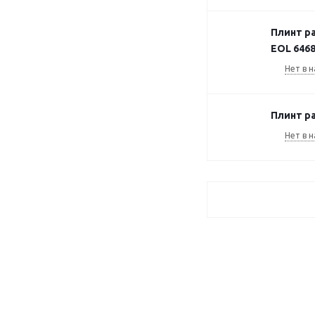
Плинт ра
EOL 6468
Нет в н
Плинт ра
Нет в н