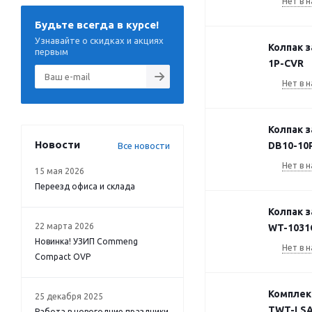
Нет в н
Будьте всегда в курсе!
Узнавайте о скидках и акциях
Колпак 
первым
1P-CVR
Нет в н
Колпак 
Новости
DB10-10
Все новости
Нет в н
15 мая 2026
Переезд офиса и склада
Колпак 
22 марта 2026
WT-1031
Новинка! УЗИП Commeng
Нет в н
Compact OVP
Комплект
25 декабря 2025
TWT-LSA
Работа в новогодние праздники