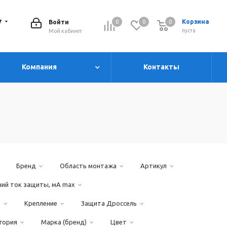
7
Корзина
Войти
0
0
0
0
пуста
Мой кабинет
Компания
Контакты
Бренд
Область монтажа
Артикул
чий ток защиты, мА max
D
Крепление
Защита Дроссель
гория
Марка (бренд)
Цвет