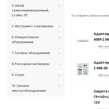
4. Шкаф
телекоммуникационный,
Стойка 19"
По алфавиту (возрастание
5. Инструмент и материалы
Адаптер
6. Измерительное
6089 2 0
оборудование
Нет в н
7. Сетевое оборудование
Адаптер
8. Расходные материалы
2 098-00
9. Услуги
Нет в н
10. Силовое
электрооборудование
Защита л
ГР+VD+L 
12V