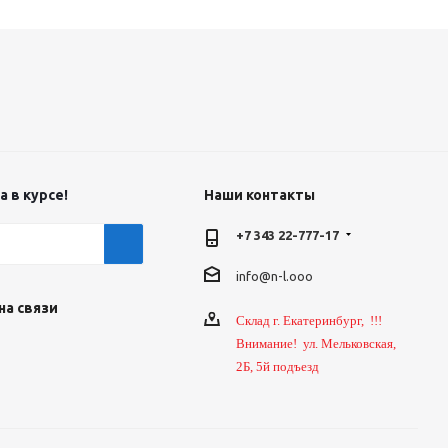
 в курсе!
Наши контакты
+7 343 22-777-17
info@n-l.ooo
на связи
Склад г. Екатеринбург, !!!
Внимание! ул. Мельковская,
2Б, 5й подъезд