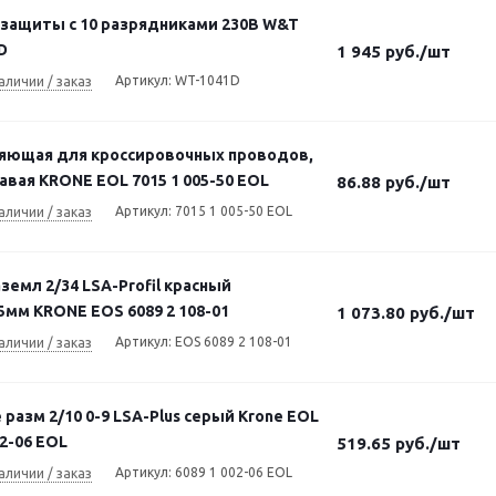
 защиты с 10 разрядниками 230В W&T
D
1 945
руб.
/шт
Артикул: WT-1041D
аличии / заказ
яющая для кроссировочных проводов,
равая KRONE EOL 7015 1 005-50 EOL
86.88
руб.
/шт
Артикул: 7015 1 005-50 EOL
аличии / заказ
земл 2/34 LSA-Profil красный
5мм KRONE EOS 6089 2 108-01
1 073.80
руб.
/шт
Артикул: EOS 6089 2 108-01
аличии / заказ
 разм 2/10 0-9 LSA-Plus серый Krone EOL
02-06 EOL
519.65
руб.
/шт
Артикул: 6089 1 002-06 EOL
аличии / заказ