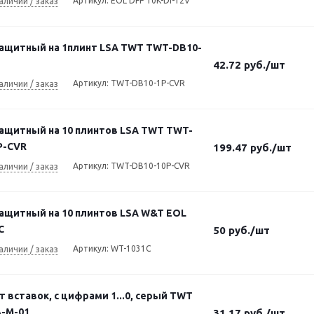
Артикул: EOL DFP 10K-DI-12V
аличии / заказ
защитный на 1плинт LSA TWT TWT-DB10-
42.72
руб.
/шт
Артикул: TWT-DB10-1P-CVR
аличии / заказ
защитный на 10 плинтов LSA TWT TWT-
P-CVR
199.47
руб.
/шт
Артикул: TWT-DB10-10P-CVR
аличии / заказ
защитный на 10 плинтов LSA W&T EOL
C
50
руб.
/шт
Артикул: WT-1031C
аличии / заказ
 вставок, с цифрами 1...0, серый TWT
-M-01
31.17
руб.
/шт