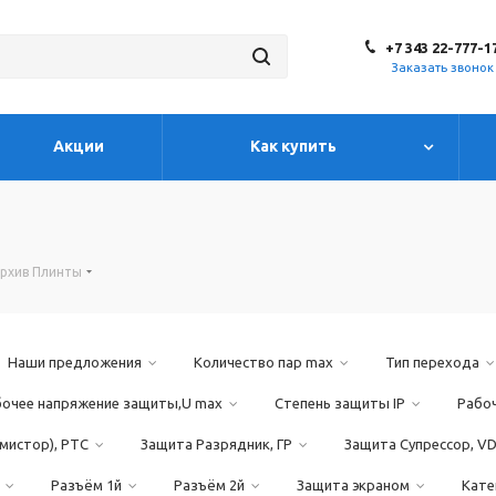
+7 343 22-777-1
Заказать звонок
Акции
Как купить
рхив Плинты
Наши предложения
Количество пар max
Тип перехода
бочее напряжение защиты,U max
Степень защиты IP
Рабо
мистор), PTC
Защита Разрядник, ГР
Защита Супрессор, V
Разъём 1й
Разъём 2й
Защита экраном
Кате