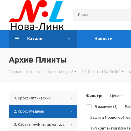
Каталог
Новости
Архив Плинты
Главная
-
Каталог
-
2. Кросс Медный
-
2.2. Плинты LSA KRONE
-
А
Фильтр:
Цена
1. Кросс Оптический
В наличии (
3
)
Ра
2. Кросс Медный
Защита Позистор(тер
3. Кабель, муфты, арматура
Тип контактов плинта