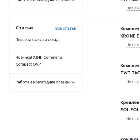
Нет в н
Статьи
Все статьи
Комплект
KRONE EO
Переезд офиса и склада
Нет в н
Новинка! УЗИП Commeng
Compact OVP
Комплект
TWT TWT
Нет в н
Работа в новогодние праздники
Креплени
EOL EOL 
Нет в н
Крышка 