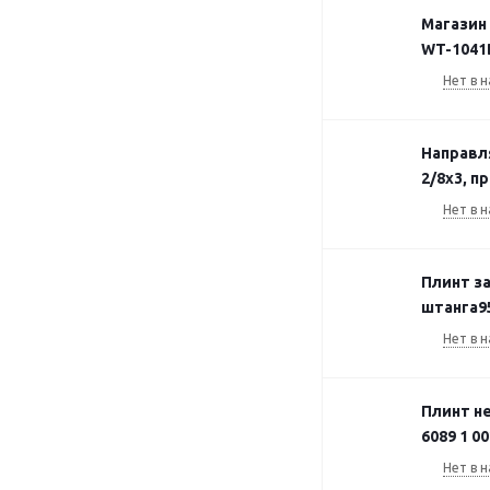
Магазин
WT-1041
Нет в н
Направл
2/8x3, п
Нет в н
Плинт за
штанга9
Нет в н
Плинт не
6089 1 0
Нет в н