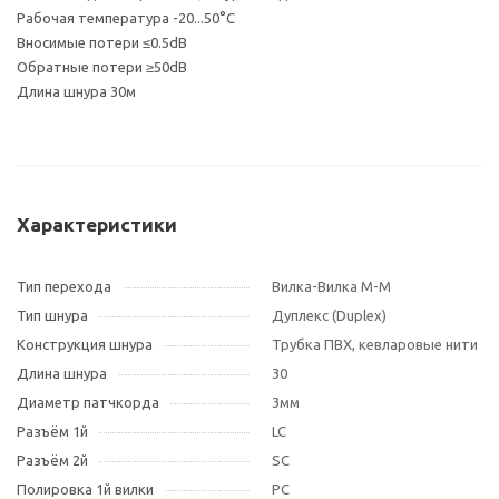
Рабочая температура -20...50°С
Вносимые потери ≤0.5dB
Обратные потери ≥50dB
Длина шнура 30м
Характеристики
Тип перехода
Вилка-Вилка M-M
Тип шнура
Дуплекс (Duplex)
Конструкция шнура
Трубка ПВХ, кевларовые нити
Длина шнура
30
Диаметр патчкорда
3мм
Разъём 1й
LC
Разъём 2й
SC
Полировка 1й вилки
PC