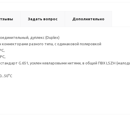
тзывы
Задать вопрос
Дополнительно
оединительный, дуплекс (Duplex)
н коннекторами разного типа, с одинаковой полировкой
PC,
PC,
стандарт G.651, усилен кевларовыми нитями, в общей ПВХ LSZH (мал
...50°С