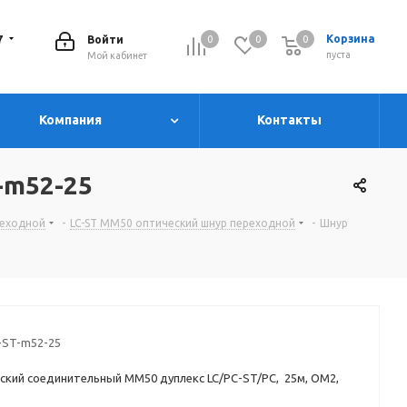
7
Корзина
Войти
0
0
0
0
пуста
Мой кабинет
Компания
Контакты
-m52-25
ереходной
-
LC-ST MM50 оптический шнур переходной
-
Шнур
-ST-m52-25
ский соединительный MM50 дуплекс LC/PC-ST/PC, 25м, OM2,