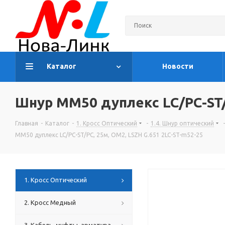
Каталог
Новости
Шнур MM50 дуплекс LC/PC-ST/P
Главная
-
Каталог
-
1. Кросс Оптический
-
1.4. Шнур оптический
-
MM50 дуплекс LC/PC-ST/PC, 25м, OM2, LSZH G.651 2LC-ST-m52-25
1. Кросс Оптический
2. Кросс Медный