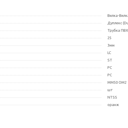
Вилка-Вилк
Дуплекс (Du
Трубка ПВХ
25
3мм
LC
ST
PC
PC
MM50 OM2
шт
NTSS
оранж