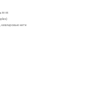
а M-M
plex)
, кевларовые нити