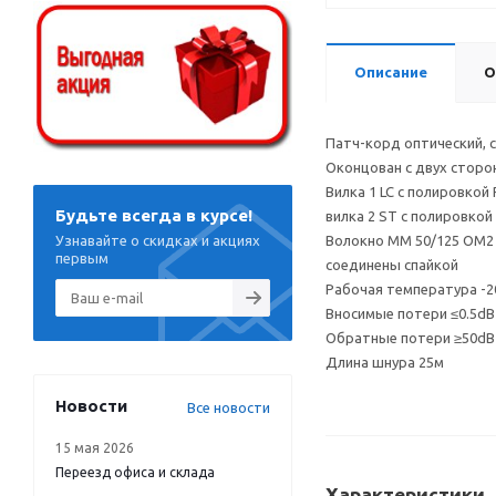
Описание
О
Патч-корд оптический, с
Оконцован с двух сторо
Вилка 1 LC с полировкой 
Будьте всегда в курсе!
вилка 2 ST с полировкой 
Узнавайте о скидках и акциях
Волокно MM 50/125 OM2 
первым
соединены спайкой
Рабочая температура -20
Вносимые потери ≤0.5dB
Обратные потери ≥50dB
Длина шнура 25м
Новости
Все новости
15 мая 2026
Переезд офиса и склада
Характеристики