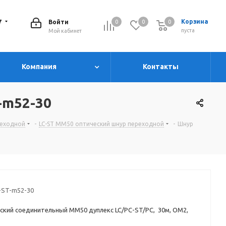
7
Корзина
Войти
0
0
0
0
пуста
Мой кабинет
Компания
Контакты
-m52-30
ереходной
-
LC-ST MM50 оптический шнур переходной
-
Шнур
-ST-m52-30
ский соединительный MM50 дуплекс LC/PC-ST/PC, 30м, OM2,