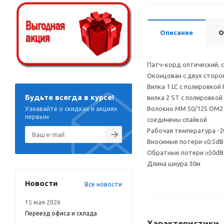
Описание
О
Патч-корд оптический, с
Оконцован с двух сторо
Вилка 1 LC с полировкой 
Будьте всегда в курсе!
вилка 2 ST с полировкой 
Узнавайте о скидках и акциях
Волокно MM 50/125 OM2 
первым
соединены спайкой
Рабочая температура -20
Вносимые потери ≤0.5dB
Обратные потери ≥50dB
Длина шнура 30м
Новости
Все новости
15 мая 2026
Переезд офиса и склада
Характеристики