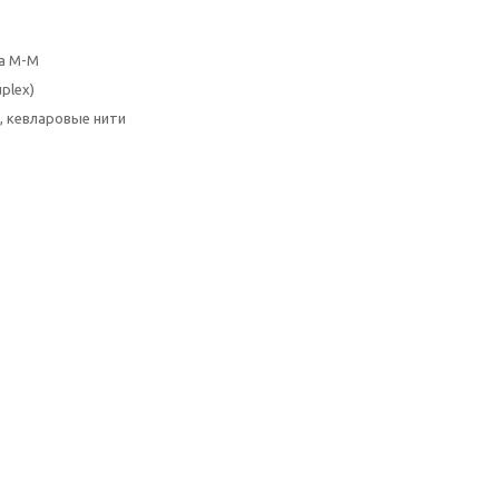
а M-M
plex)
, кевларовые нити