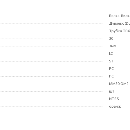
Вилка-Вилк
Дуплекс (Du
Трубка ПВХ
30
3мм
LC
ST
PC
PC
MM50 OM2
шт
NTSS
оранж