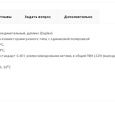
тзывы
Задать вопрос
Дополнительно
оединительный, дуплекс (Duplex)
н коннекторами разного типа, с одинаковой полировкой
PC,
PC,
стандарт G.651, усилен кевларовыми нитями, в общей ПВХ LSZH (мал
...50°С