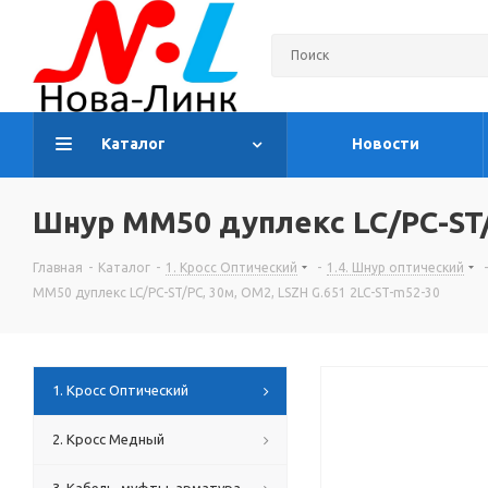
Каталог
Новости
Шнур MM50 дуплекс LC/PC-ST/P
Главная
-
Каталог
-
1. Кросс Оптический
-
1.4. Шнур оптический
-
MM50 дуплекс LC/PC-ST/PC, 30м, OM2, LSZH G.651 2LC-ST-m52-30
1. Кросс Оптический
2. Кросс Медный