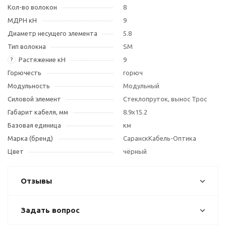
Кол-во волокон
8
МДРН кН
9
Диаметр несущего элемента
5.8
Тип волокна
SM
Растяжение кН
9
?
Горючесть
горюч
Модульность
Модульный
Силовой элемент
Стеклопруток, вынос Трос
Габарит кабеля, мм
8.9х15.2
Базовая единица
км
Марка (бренд)
СаранскКабель-Оптика
Цвет
чёрный
Отзывы
Задать вопрос