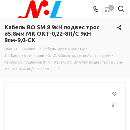
0
Кабель ВО SM 8 9кН подвес трос
ø5.8мм МК ОКТ-0,22-8П/С 9кН
8пм-9,0-СК
Главная
-
Каталог
-
3. Кабель, муфты, арматура
-
3.1. Кабель оптический
-
3.1.2. Кабель подвесной оптический
-
Кабель ВО подвесной 8-14
-
Кабель ВО SM 8 9кН подвес трос ø5.8мм
МК ОКТ-0,22-8П/С 9кН 8пм-9,0-СК