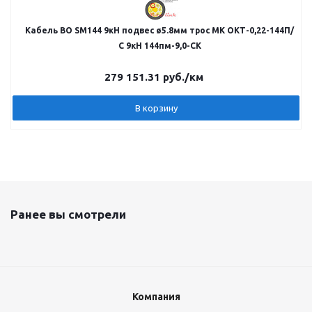
Кабель ВО SM144 9кН подвес ø5.8мм трос МК ОКТ-0,22-144П/
С 9кН 144пм-9,0-СК
279 151.31
руб.
/км
В корзину
Ранее вы смотрели
Компания