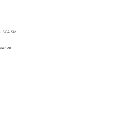
н SCA SM
ладной