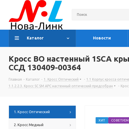
Каталог
Новости
Кросс ВО настенный 1SCA кр
ССД 130409-00364
Главная
-
Каталог
-
1. Кросс Оптический
-
1.1 Корпус кросса оптич
1.1.2.2.3. Кросс SC SM APC настенный оптический предсобран
-
Крос
1. Кросс Оптический
ХИТ
СОВЕТУЕМ
2. Кросс Медный