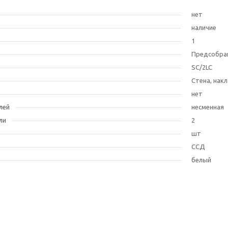
нет
наличие
1
Предсобра
SC/2LC
Стена, нак
нет
лей
несменная
ли
2
шт
ССД
белый