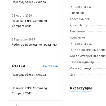
Переезд офиса и склада
Высота в U
?
В наличии
22 марта 2026
Кросс ёмкость
Новинка! УЗИП Commeng
Кросс Набор
Compact OVP
Тип панели
Крепление
25 декабря 2025
Высота в U.
?
Работа в новогодние праздники
Кол-во сменных пане
?
кол-во отверстий в пане
Базовая единица
Статьи
Все статьи
Марка (бренд)
Цвет
Переезд офиса и склада
Аксессуары
Новинка! УЗИП Commeng
Compact OVP