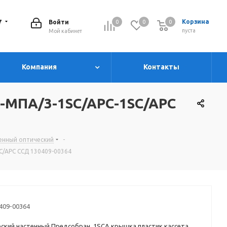
7
Корзина
Войти
0
0
0
0
пуста
Мой кабинет
Компания
Контакты
Н-МПА/3-1SC/APC-1SC/APC
стенный оптический
-
C/APC ССД 130409-00364
409-00364
еский настенный Предсобран 1SCA крышка пластик кассета