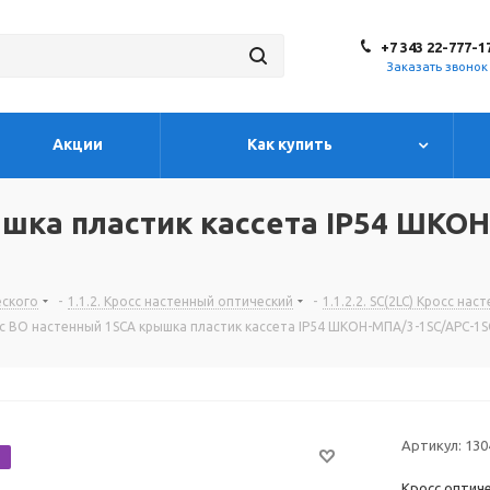
+7 343 22-777-1
Заказать звонок
Акции
Как купить
ышка пластик кассета IP54 ШКО
еского
-
1.1.2. Кросс настенный оптический
-
1.1.2.2. SC(2LC) Кросс на
с ВО настенный 1SCA крышка пластик кассета IP54 ШКОН-МПА/3-1SC/APC-1S
Артикул:
130
Кросс оптич