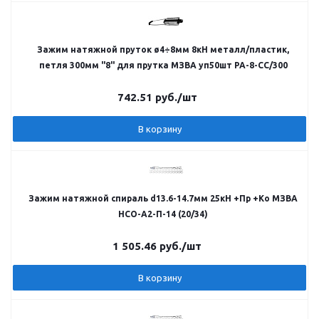
Зажим натяжной пруток ø4÷8мм 8кН металл/пластик,
петля 300мм "8" для прутка МЗВА уп50шт PA-8-CC/300
742.51
руб.
/шт
В корзину
Зажим натяжной спираль d13.6-14.7мм 25кН +Пр +Ко МЗВА
НСО-А2-П-14 (20/34)
1 505.46
руб.
/шт
В корзину