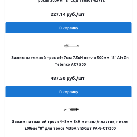
тросик 200мм "8" ССД 130801-02712
227.14
руб.
/шт
В корзину
Зажим натяжной трос ø4÷7мм 7.5кН петля 500мм "8" Al+Zn
Telenco AC7 500
487.50
руб.
/шт
В корзину
Зажим натяжной трос ø4÷8мм 8кН металл/пластик, петля
200мм "8" для троса МЗВА уп50шт PA-8-CT/200